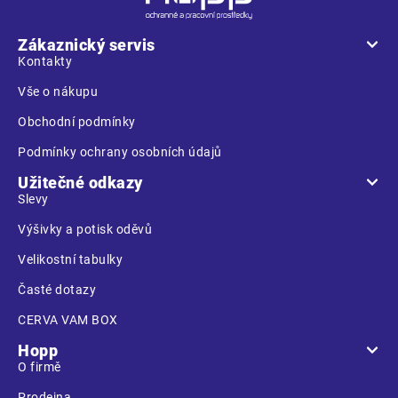
p
a
Zákaznický servis
t
Kontakty
í
Vše o nákupu
Obchodní podmínky
Podmínky ochrany osobních údajů
Užitečné odkazy
Slevy
Výšivky a potisk oděvů
Velikostní tabulky
Časté dotazy
CERVA VAM BOX
Hopp
O firmě
Prodejna