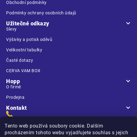
Obchodní podmínky
Podmínky ochrany osobních údajů
Užitečné odkazy
Slevy
Výšivky a potisk oděvů
Velikostní tabulky
Časté dotazy
CERVA VAM BOX
Hopp
O firmě
Prodejna
Kontakt
Tento web používá soubory cookie. Dalším
procházením tohoto webu vyjadřujete souhlas s jejich