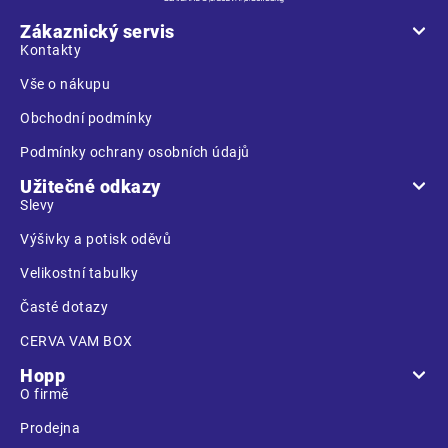
p
a
Zákaznický servis
t
Kontakty
í
Vše o nákupu
Obchodní podmínky
Podmínky ochrany osobních údajů
Užitečné odkazy
Slevy
Výšivky a potisk oděvů
Velikostní tabulky
Časté dotazy
CERVA VAM BOX
Hopp
O firmě
Prodejna