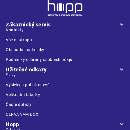
Z
á
p
a
Zákaznický servis
t
Kontakty
í
Vše o nákupu
Obchodní podmínky
Podmínky ochrany osobních údajů
Užitečné odkazy
Slevy
Výšivky a potisk oděvů
Velikostní tabulky
Časté dotazy
CERVA VAM BOX
Hopp
O firmě