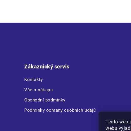
Z
á
p
a
t
Zákaznický servis
í
Kontakty
Vše o nákupu
Obchodní podmínky
Podmínky ochrany osobních údajů
Tento web 
webu vyjadř