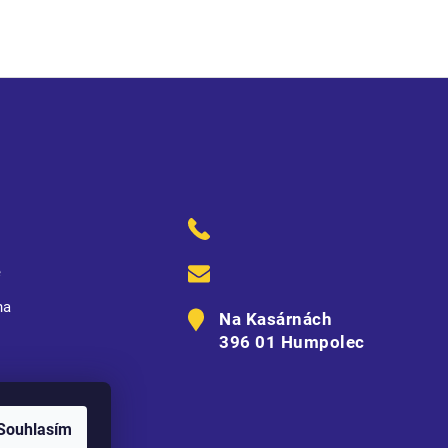
ě
na
Na Kasárnách
396 01 Humpolec
Souhlasím