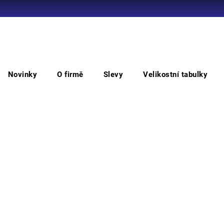
Co potřebujete najít?
Novinky
O firmě
Slevy
Velikostní tabulky
HLEDAT
ené v nitrilu
Ru
máč
Doporučujeme
Plete
které
rukav
v obl