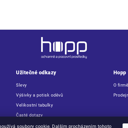
 lehkou, anatomickou a antibakteriální stélkou U-Power Origi
Užitečné odkazy
Hopp
Slevy
O firm
Výšivky a potisk oděvů
Prodej
Velikostní tabulky
Časté dotazy
CERVA VAM BOX
používá soubory cookie. Dalším procházením tohoto