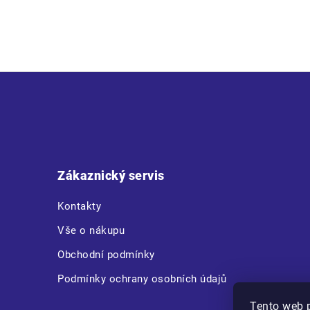
obuv s podšívkou WingTex se vzduchovým tunelem a prodyšnou,
Z
á
p
a
t
Zákaznický servis
í
Kontakty
Vše o nákupu
Obchodní podmínky
Podmínky ochrany osobních údajů
Tento web 