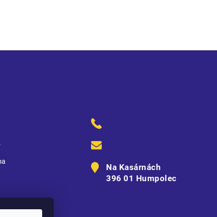
nal
ě
na
Na Kasárnách
396 01 Humpolec