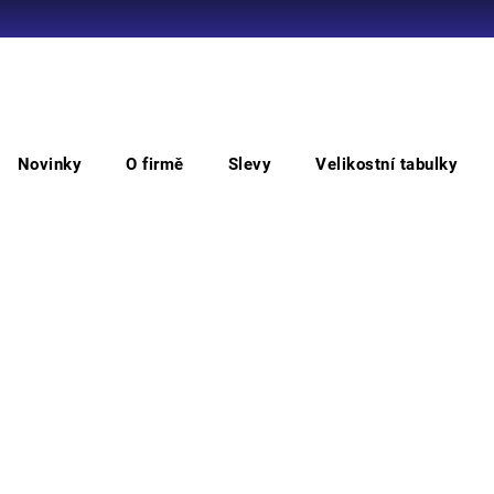
Co potřebujete najít?
Novinky
O firmě
Slevy
Velikostní tabulky
HLEDAT
ROB
Doporučujeme
• sup
která
směs 
Flex 
hřebí
hliní
tepel
udržo