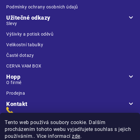
Podmínky ochrany osobních údajů
Užitečné odkazy
Slevy
Výšivky a potisk oděvů
Velikostní tabulky
Časté dotazy
CERVA VAM BOX
Hopp
O firmě
Prodejna
Kontakt
Tento web používá soubory cookie. Dalším
procházením tohoto webu vyjadřujete souhlas s jejich
používáním.. Více informací
zde
.
Na Kasárnách