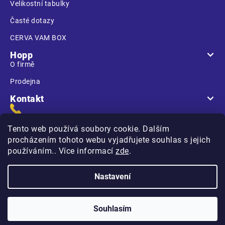
Velikostní tabulky
Časté dotazy
CERVA VAM BOX
Hopp
O firmě
Prodejna
Kontakt
Tento web používá soubory cookie. Dalším
procházením tohoto webu vyjadřujete souhlas s jejich
používáním.. Více informací
zde
.
Na Kasárnách
396 01 Humpolec
Nastavení
Copyright 2026
Hopp.cz
. Všechna práva vyhrazena.
Souhlasím
Vytvořilo
na platformě
Shoptet