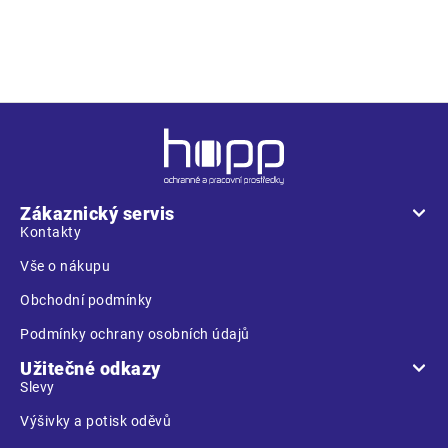
chrání proti pevným částicím a vodním aerosolům; filtrační
třída FFP2 NR
Z
á
p
a
Zákaznický servis
t
Kontakty
í
Vše o nákupu
Obchodní podmínky
Podmínky ochrany osobních údajů
Užitečné odkazy
Slevy
Výšivky a potisk oděvů