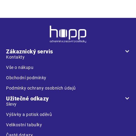
Z
á
p
a
Zákaznický servis
t
Kontakty
í
Vše o nákupu
Obchodní podmínky
Podmínky ochrany osobních údajů
Užitečné odkazy
Slevy
Výšivky a potisk oděvů
Velikostní tabulky
Časté dotazy