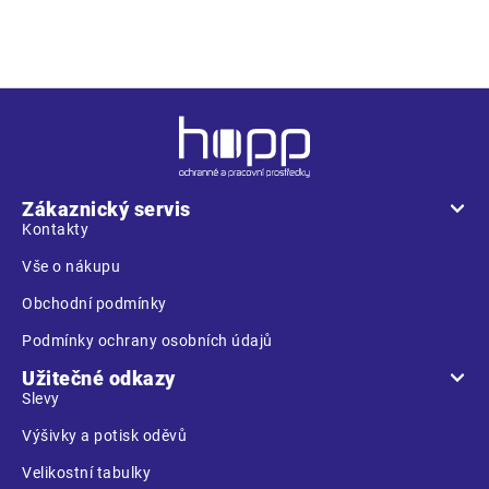
filtrační třída FFP1
Z
á
p
a
Zákaznický servis
t
Kontakty
í
Vše o nákupu
Obchodní podmínky
Podmínky ochrany osobních údajů
Užitečné odkazy
Slevy
Výšivky a potisk oděvů
Velikostní tabulky