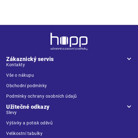
odolná olejům • svršek z kůže
Z
á
p
a
Zákaznický servis
t
Kontakty
í
Vše o nákupu
Obchodní podmínky
Podmínky ochrany osobních údajů
Užitečné odkazy
Slevy
Výšivky a potisk oděvů
Velikostní tabulky