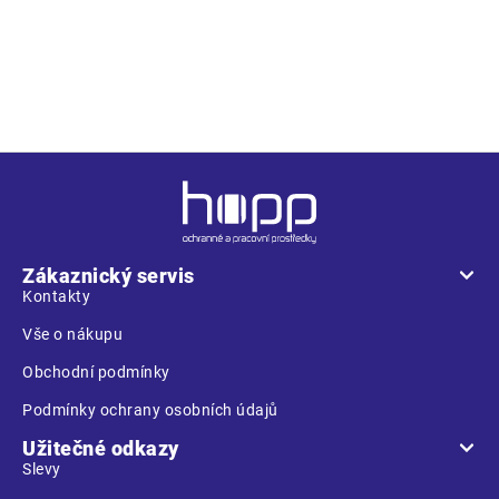
absorpcí energie v oblasti paty • odolný svršek ze štípané
broušené kůže v kombinaci s textilem • skvělá volba pro
nenáročné práce ve vnitřních prostorách, jako jsou například
logistická centra nebo výrobní závody
Z
á
p
a
Zákaznický servis
t
Kontakty
í
Vše o nákupu
Obchodní podmínky
Podmínky ochrany osobních údajů
Užitečné odkazy
Slevy