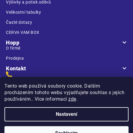
Výšivky a potisk oděvů
Velikostní tabulky
Časté dotazy
CERVA VAM BOX
Hopp
O firmě
Prodejna
Kontakt
Tento web používá soubory cookie. Dalším
procházením tohoto webu vyjadřujete souhlas s jejich
používáním.. Více informací
zde
.
Na Kasárnách
396 01 Humpolec
Nastavení
Copyright 2026
Hopp.cz
. Všechna práva vyhrazena.