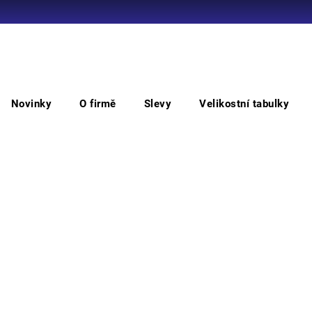
Co potřebujete najít?
Novinky
O firmě
Slevy
Velikostní tabulky
HLEDAT
Potní páska (10ks) ALPINWORKER PRO
Po
PR
Doporučujeme
náhra
ALPIN
náhla
Můžem