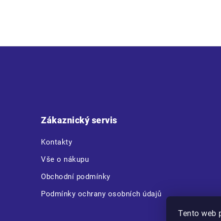
Z
á
p
a
t
Zákaznický servis
í
Kontakty
Vše o nákupu
Obchodní podmínky
Podmínky ochrany osobních údajů
Tento web 