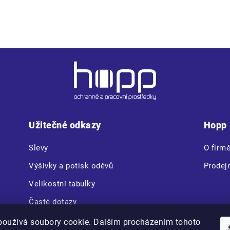
Užitečné odkazy
Hopp
Slevy
O firm
Výšivky a potisk oděvů
Prodej
Velikostní tabulky
Časté dotazy
CERVA VAM BOX
používá soubory cookie. Dalším procházením tohoto