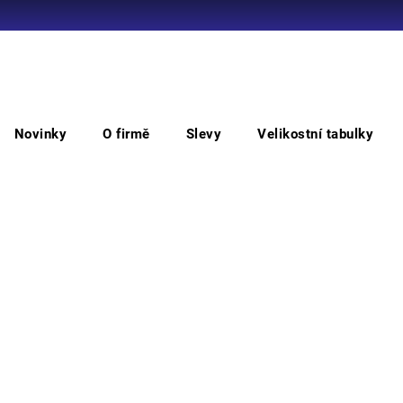
Co potřebujete najít?
Novinky
O firmě
Slevy
Velikostní tabulky
HLEDAT
Potní pásek pro přilbu CXS STAVBAŘ
Pot
Doporučujeme
Náhra
Můžem
M
Skl