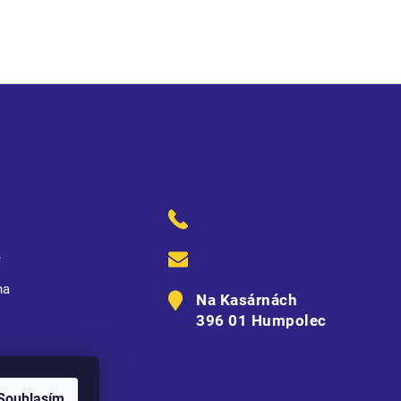
ě
na
Na Kasárnách
396 01 Humpolec
Souhlasím