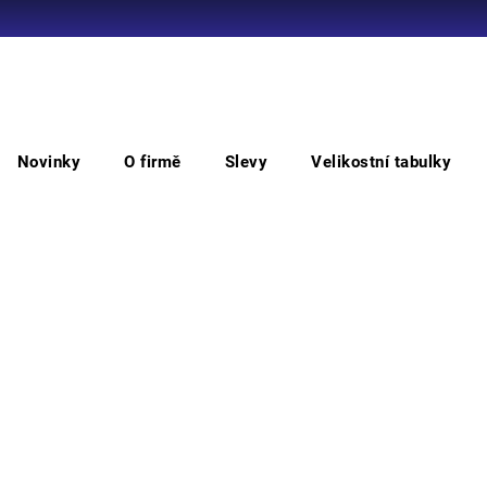
Co potřebujete najít?
Novinky
O firmě
Slevy
Velikostní tabulky
HLEDAT
Polobotky bezpečnostní
PHILADELPHIA bezpečnostní
PH
po
Doporučujeme
Vyber