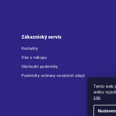
Z
á
p
a
t
Zákaznický servis
í
Kontakty
Vše o nákupu
Obchodní podmínky
Podmínky ochrany osobních údajů
Tento web 
webu vyjadř
zde
.
Nastaven