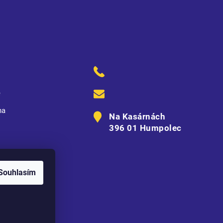
ě
na
Na Kasárnách
396 01 Humpolec
Souhlasím