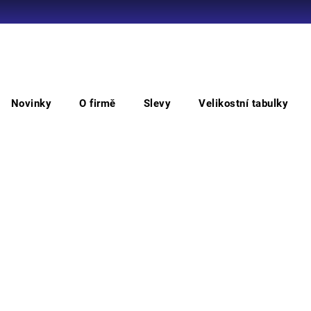
Co potřebujete najít?
Novinky
O firmě
Slevy
Velikostní tabulky
HLEDAT
Peltor V4C Náhradní drátěný štít
Pel
Doporučujeme
ochra
odlet
stand
obdél
ochra
přilby
kompa