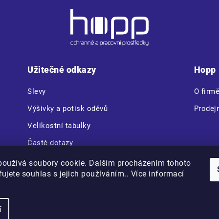
Užitečné odkazy
Hopp
Slevy
O firm
Výšivky a potisk oděvů
Prodej
Velikostní tabulky
Časté dotazy
CERVA VAM BOX
používá soubory cookie. Dalším procházením tohoto
ujete souhlas s jejich používáním.. Více informací
Copyright 2026
Hopp.cz
. Všechna práva vyhrazena.
í