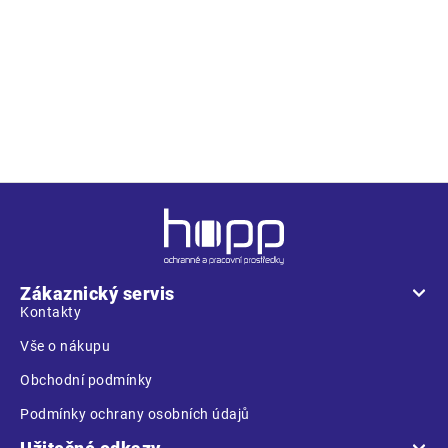
Popis
vysoce výkonné mušlové chrániče sluchu s dvojitou stěnou
mušlí a pěnou plněnými těsnícími polštářky; tlumí výborně v
celém rozsahu frekvencí
Z
á
p
a
Zákaznický servis
t
Kontakty
í
Vše o nákupu
Obchodní podmínky
Podmínky ochrany osobních údajů