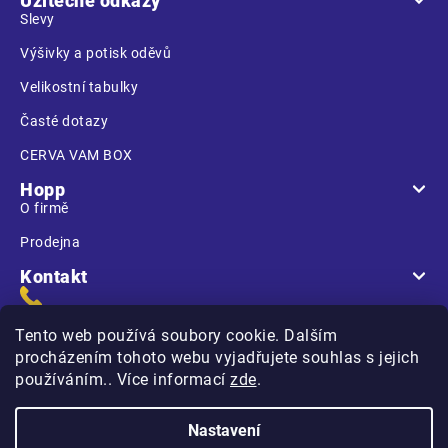
Užitečné odkazy
Slevy
Výšivky a potisk oděvů
Velikostní tabulky
Časté dotazy
CERVA VAM BOX
Hopp
O firmě
Prodejna
Kontakt
Tento web používá soubory cookie. Dalším
procházením tohoto webu vyjadřujete souhlas s jejich
používáním.. Více informací
zde
.
Na Kasárnách
396 01 Humpolec
Nastavení