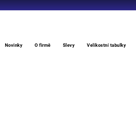
Co potřebujete najít?
Novinky
O firmě
Slevy
Velikostní tabulky
HLEDAT
á sluchátka
Peltor H540B-412-SV Sluch H10B-krční obl
Pel
krč
Doporučujeme
vysoc
krční
celém
Můžem