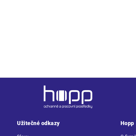
lí; krční oblouk a pěnou plněnými těsnícími polštářky; tlumí 
Užitečné odkazy
Hopp