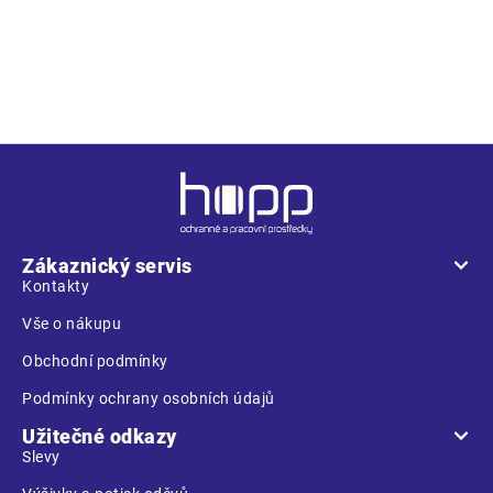
středně výkonné mušlové chrániče sluchu s krčním obloukem;
kapalinou a pěnou plněnými těsnícími polštářky; tlumí dobře i
nízké frekvence; vhodný pro hlučná prostředí
Z
á
p
a
Zákaznický servis
t
Kontakty
í
Vše o nákupu
Obchodní podmínky
Podmínky ochrany osobních údajů
Užitečné odkazy
Slevy