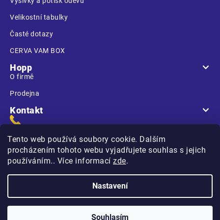
Výšivky a potisk oděvů
Velikostní tabulky
Časté dotazy
CERVA VAM BOX
Hopp
O firmě
Prodejna
Kontakt
Tento web používá soubory cookie. Dalším
procházením tohoto webu vyjadřujete souhlas s jejich
používáním.. Více informací
zde
.
Na Kasárnách
396 01 Humpolec
Nastavení
Copyright 2026
Hopp.cz
. Všechna práva vyhrazena.
Souhlasím