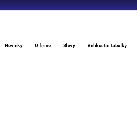
Co potřebujete najít?
Novinky
O firmě
Slevy
Velikostní tabulky
HLEDAT
á sluchátka
Peltor H520A-407-GQ Sluch. H7A-temen obl
Pel
tem
Doporučujeme
střed
kapal
nízké
Můžem