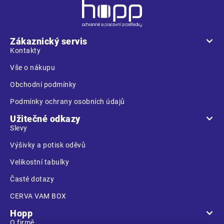
Z
á
p
a
Zákaznický servis
t
Kontakty
í
Vše o nákupu
Obchodní podmínky
Podmínky ochrany osobních údajů
Užitečné odkazy
Slevy
Výšivky a potisk oděvů
Velikostní tabulky
Časté dotazy
CERVA VAM BOX
Hopp
O firmě