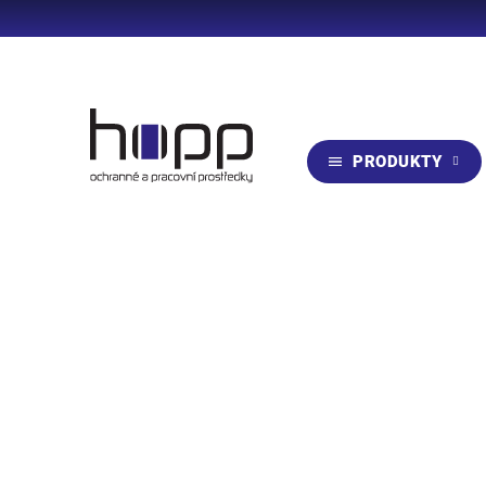
Přejít
na
obsah
Zpět
Zpět
do
do
obchodu
obchodu
PRODUKTY
Domů
Produkty
OCHRANA ZRAKU
Brýle