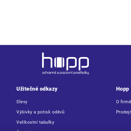
orníkem třídy 1FT dle normy EN 166.; zorník s ochranou proti 
 záření dle normy EN 170; kouřový zorník s protislunečním fil
Užitečné odkazy
Hopp
Slevy
O firm
Výšivky a potisk oděvů
Prodej
Velikostní tabulky