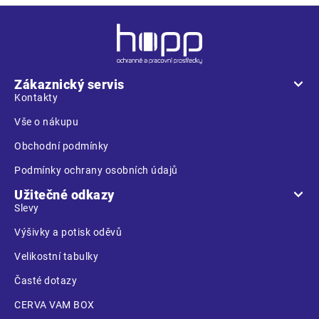
Z
á
p
a
Zákaznický servis
t
Kontakty
í
Vše o nákupu
Obchodní podmínky
Podmínky ochrany osobních údajů
Užitečné odkazy
Slevy
Výšivky a potisk oděvů
Velikostní tabulky
Časté dotazy
CERVA VAM BOX