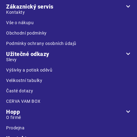
a
Zákaznický servis
t
Kontakty
í
Vše o nákupu
Obchodní podmínky
Podmínky ochrany osobních údajů
Užitečné odkazy
Slevy
Výšivky a potisk oděvů
Velikostní tabulky
Časté dotazy
CERVA VAM BOX
Hopp
O firmě
Prodejna