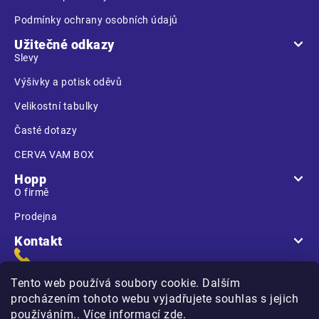
Podmínky ochrany osobních údajů
Užitečné odkazy
Slevy
Výšivky a potisk oděvů
Velikostní tabulky
Časté dotazy
CERVA VAM BOX
Hopp
O firmě
Prodejna
Kontakt
Tento web používá soubory cookie. Dalším
procházením tohoto webu vyjadřujete souhlas s jejich
používáním.. Více informací
zde
.
Na Kasárnách