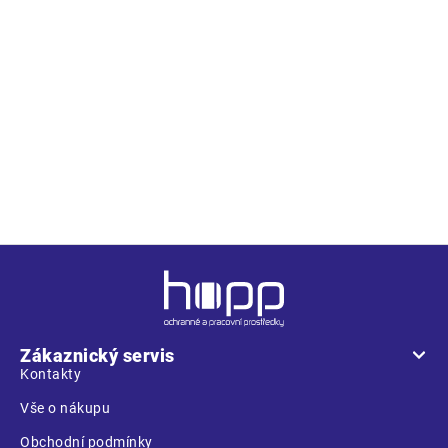
Z
á
p
a
Zákaznický servis
t
Kontakty
í
Vše o nákupu
Obchodní podmínky