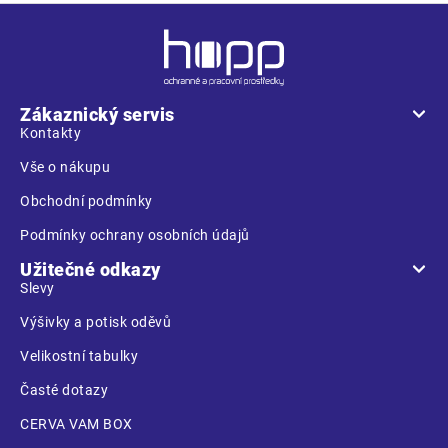
Z
á
p
a
Zákaznický servis
t
Kontakty
í
Vše o nákupu
Obchodní podmínky
Podmínky ochrany osobních údajů
Užitečné odkazy
Slevy
Výšivky a potisk oděvů
Velikostní tabulky
Časté dotazy
CERVA VAM BOX