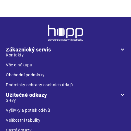
Z
á
p
a
Zákaznický servis
t
Kontakty
í
Vše o nákupu
Obchodní podmínky
Podmínky ochrany osobních údajů
Užitečné odkazy
Slevy
Výšivky a potisk oděvů
Velikostní tabulky
Časté dotazy