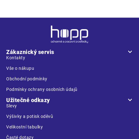
Z
á
p
a
Zákaznický servis
t
Kontakty
í
Vše o nákupu
Obchodní podmínky
Podmínky ochrany osobních údajů
Užitečné odkazy
Slevy
Výšivky a potisk oděvů
Velikostní tabulky
Časté dotazy