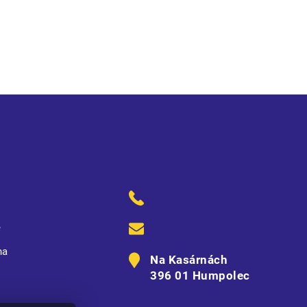
ě
na
Na Kasárnách
396 01 Humpolec