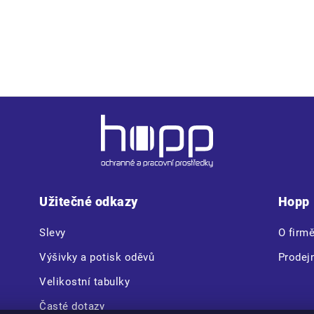
Užitečné odkazy
Hopp
Slevy
O firm
Výšivky a potisk oděvů
Prodej
Velikostní tabulky
Časté dotazy