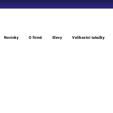
Co potřebujete najít?
Novinky
O firmě
Slevy
Velikostní tabulky
HLEDAT
Kotníková
MADRID pracovní kotníková
MAD
Doporučujeme
Vyber