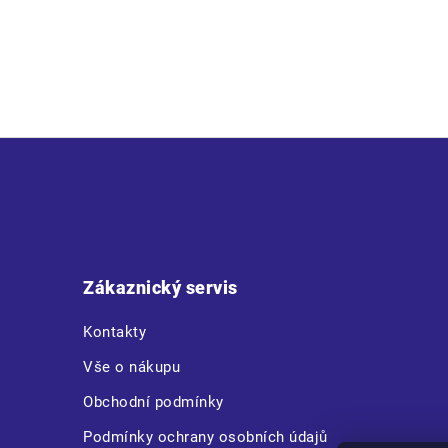
Z
á
p
a
t
Zákaznický servis
í
Kontakty
Vše o nákupu
Obchodní podmínky
Podmínky ochrany osobních údajů