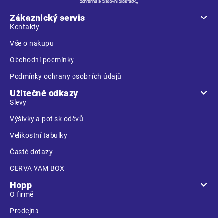
p
a
Zákaznický servis
t
Kontakty
í
Vše o nákupu
Obchodní podmínky
Podmínky ochrany osobních údajů
Užitečné odkazy
Slevy
Výšivky a potisk oděvů
Velikostní tabulky
Časté dotazy
CERVA VAM BOX
Hopp
O firmě
Prodejna