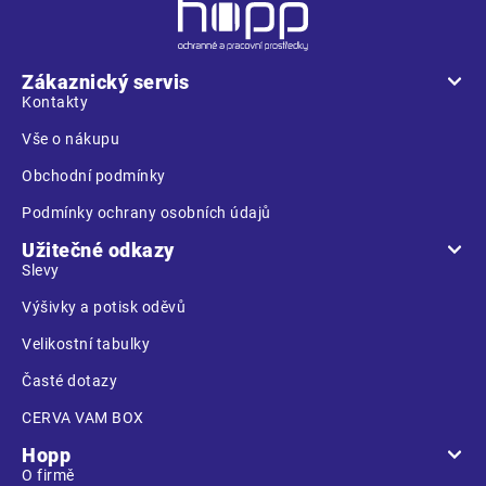
Z
á
p
a
Zákaznický servis
t
Kontakty
í
Vše o nákupu
Obchodní podmínky
Podmínky ochrany osobních údajů
Užitečné odkazy
Slevy
Výšivky a potisk oděvů
Velikostní tabulky
Časté dotazy
CERVA VAM BOX
Hopp
O firmě