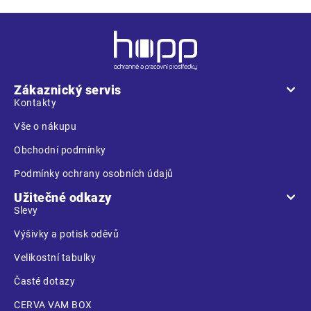
Z
á
p
a
Zákaznický servis
t
Kontakty
í
Vše o nákupu
Obchodní podmínky
Podmínky ochrany osobních údajů
Užitečné odkazy
Slevy
Výšivky a potisk oděvů
Velikostní tabulky
Časté dotazy
CERVA VAM BOX