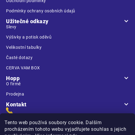
Obchodní podmínky
Podmínky ochrany osobních údajů
Užitečné odkazy
Slevy
Výšivky a potisk oděvů
Velikostní tabulky
Časté dotazy
CERVA VAM BOX
Hopp
O firmě
Prodejna
Kontakt
Tento web používá soubory cookie. Dalším
procházením tohoto webu vyjadřujete souhlas s jejich