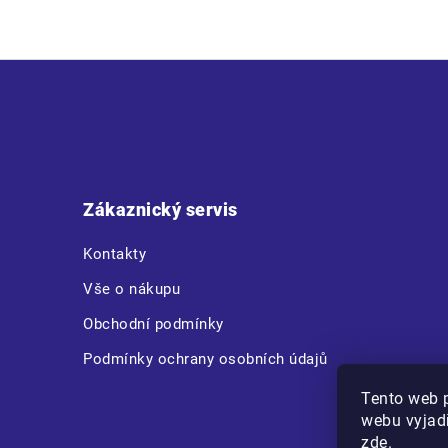
Z
á
p
a
t
Zákaznický servis
í
Kontakty
Vše o nákupu
Obchodní podmínky
Podmínky ochrany osobních údajů
Tento web 
webu vyjadř
zde
.