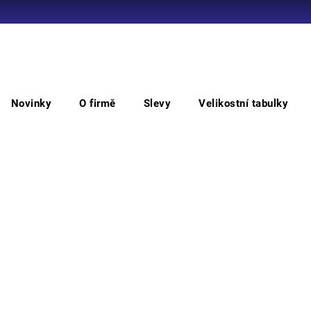
Co potřebujete najít?
Novinky
O firmě
Slevy
Velikostní tabulky
HLEDAT
LAIDE nákoleník
LAI
Doporučujeme
• nák
acetá
výztu
Můžem
M