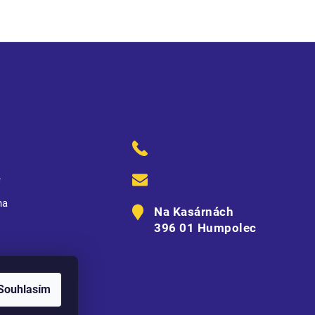
ě
na
Na Kasárnách
396 01 Humpolec
Souhlasím