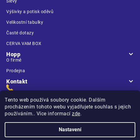
Slevy
Výšivky a potisk oděvů
Velikostní tabulky
Časté dotazy
CERVA VAM BOX
Hopp
O firmě
Prodejna
Kontakt
Tento web používá soubory cookie. Dalším
procházením tohoto webu vyjadřujete souhlas s jejich
používáním.. Více informací
zde
.
Na Kasárnách
396 01 Humpolec
Nastavení