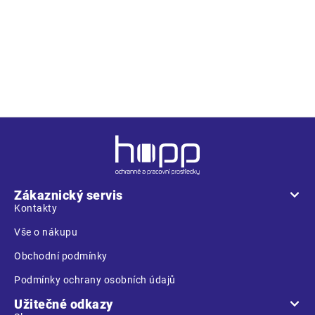
oděv, strojírenství, stavebnictví, lehký průmysl, automobilový
průmysl, logistika, skladová manipulace, spedice,
autoservisy, údržba, montáže, zemědělství, zahrada, hobby.
Z
á
p
a
Zákaznický servis
t
Kontakty
í
Vše o nákupu
Obchodní podmínky
Podmínky ochrany osobních údajů
Užitečné odkazy