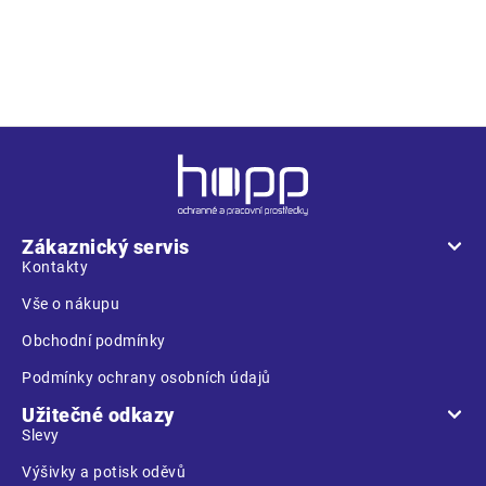
těsnících polštářků a těsnicích kroužků • možnost různého
barevného provedení mušlí a natištění firemního loga dle
požadavků zákazníka • rozměry 100 x 135 x 186 mm
Z
á
p
a
Zákaznický servis
t
Kontakty
í
Vše o nákupu
Obchodní podmínky
Podmínky ochrany osobních údajů
Užitečné odkazy
Slevy
Výšivky a potisk oděvů