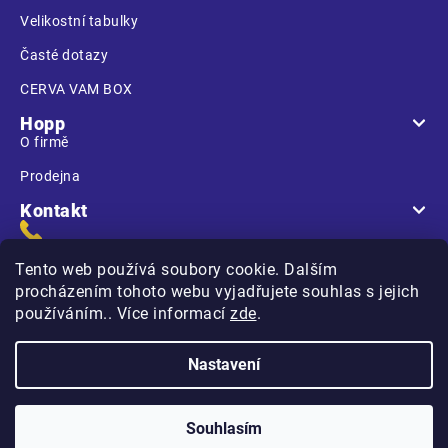
Velikostní tabulky
Časté dotazy
CERVA VAM BOX
Hopp
O firmě
Prodejna
Kontakt
Tento web používá soubory cookie. Dalším
procházením tohoto webu vyjadřujete souhlas s jejich
používáním.. Více informací
zde
.
Na Kasárnách
396 01 Humpolec
Nastavení
Copyright 2026
Hopp.cz
. Všechna práva vyhrazena.
Souhlasím