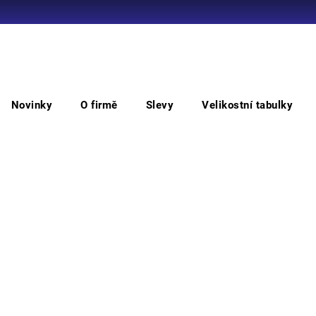
Co potřebujete najít?
Novinky
O firmě
Slevy
Velikostní tabulky
HLEDAT
tní čepice
JSP HARDCAP A1+ 5cm Čepice vyztuž.
JS
vyz
Doporučujeme
čepic
velik
JSP L
Barv