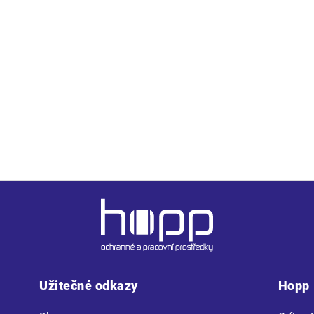
á velikost; odpovídá normě EN 812; jako doplněk lze na kšilt u
Užitečné odkazy
Hopp