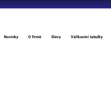
Co potřebujete najít?
Novinky
O firmě
Slevy
Velikostní tabulky
HLEDAT
JSP EVO Lite přilba ventilovaná
JSP
Doporučujeme
průmy
produ
pohod
texti
velik
skute
výkon 
zvýše