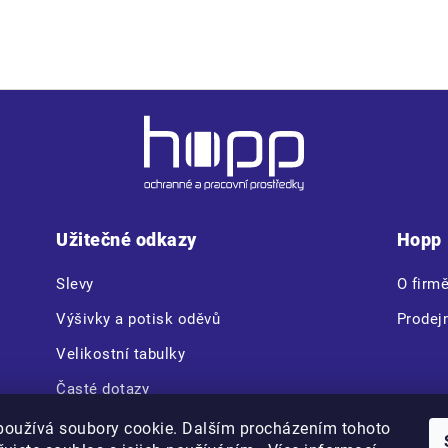
Užitečné odkazy
Hopp
Slevy
O firm
Výšivky a potisk oděvů
Prodej
Velikostní tabulky
Časté dotazy
CERVA VAM BOX
používá soubory cookie. Dalším procházením tohoto