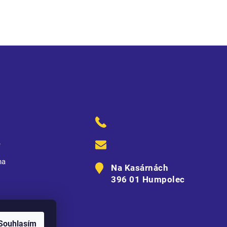
ě
na
Na Kasárnách
396 01 Humpolec
Souhlasím