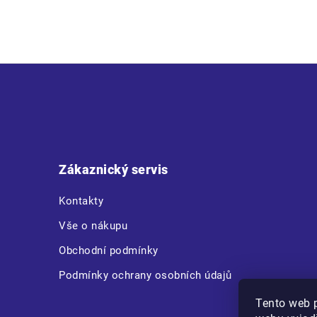
Z
á
p
a
t
Zákaznický servis
í
Kontakty
Vše o nákupu
Obchodní podmínky
Podmínky ochrany osobních údajů
Tento web 