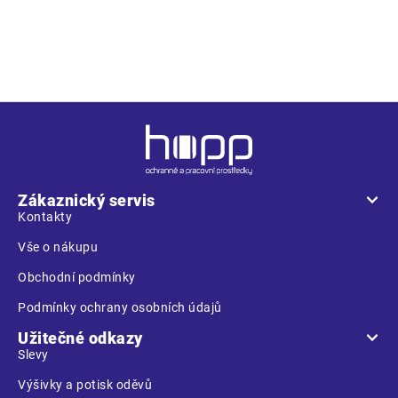
elastický podbradní pásek vhodný pro JSP přilby MK1, 7, 8,
EVOLite, EVO2, EVO3
Z
á
p
a
Zákaznický servis
t
Kontakty
í
Vše o nákupu
Obchodní podmínky
Podmínky ochrany osobních údajů
Užitečné odkazy
Slevy
Výšivky a potisk oděvů