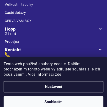
Velikostní tabulky
Časté dotazy
CERVA VAM BOX
Hopp
O firmě
Prodejna
Kontakt
Tento web používá soubory cookie. Dalším
procházením tohoto webu vyjadřujete souhlas s jejich
používáním.. Více informací
zde
.
Na Kasárnách
396 01 Humpolec
Nastavení
Copyright 2026
Hopp.cz
. Všechna práva vyhrazena.
Souhlasím