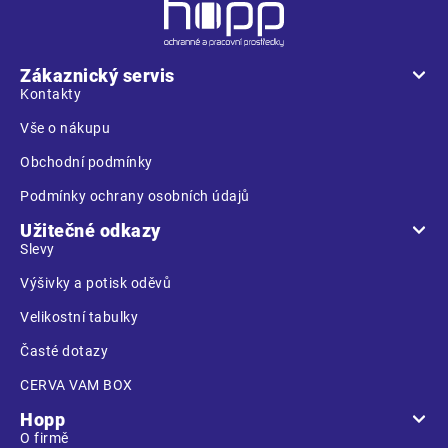
Z
á
p
a
Zákaznický servis
t
Kontakty
í
Vše o nákupu
Obchodní podmínky
Podmínky ochrany osobních údajů
Užitečné odkazy
Slevy
Výšivky a potisk oděvů
Velikostní tabulky
Časté dotazy
CERVA VAM BOX
Hopp
O firmě