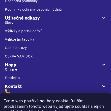
Obchodní podmínky
Podmínky ochrany osobních údajů
Užitečné odkazy
Slevy
Výšivky a potisk oděvů
Velikostní tabulky
Časté dotazy
CERVA VAM BOX
Hopp
O firmě
Prodejna
Kontakt
Tento web používá soubory cookie. Dalším
procházením tohoto webu vyjadřujete souhlas s jejich