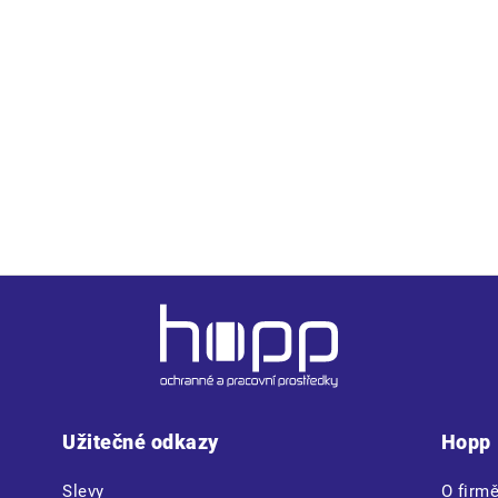
uretanové pěny potažená textilií MESH, antistatická
lejům, antistatická, protiskluzová, dvousložkový nástřik
, hydrofobní
Užitečné odkazy
Hopp
Slevy
O firm