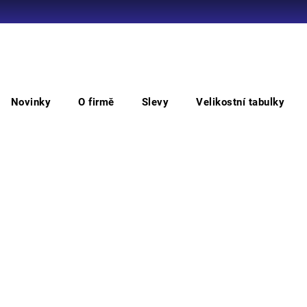
Co potřebujete najít?
Novinky
O firmě
Slevy
Velikostní tabulky
HLEDAT
ová
Poloholeňová bezpečnostní
GLASGOW bezpečnostn
GL
Doporučujeme
Vyber