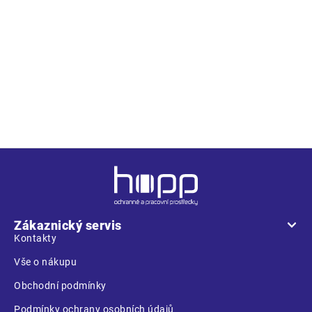
Popis
• univerzální pletená čepice s logem OS po straně
Z
á
p
a
Zákaznický servis
t
Kontakty
í
Vše o nákupu
Obchodní podmínky
Podmínky ochrany osobních údajů