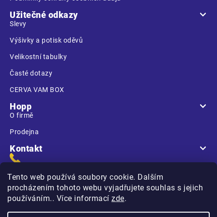
Užitečné odkazy
Slevy
Výšivky a potisk oděvů
Velikostní tabulky
Časté dotazy
CERVA VAM BOX
Hopp
O firmě
Prodejna
Kontakt
Tento web používá soubory cookie. Dalším
procházením tohoto webu vyjadřujete souhlas s jejich
používáním.. Více informací
zde
.
Na Kasárnách
396 01 Humpolec