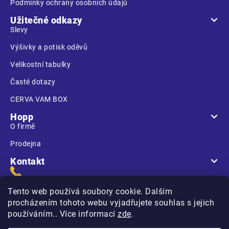
Podmínky ochrany osobních údajů
Užitečné odkazy
Slevy
Výšivky a potisk oděvů
Velikostní tabulky
Časté dotazy
CERVA VAM BOX
Hopp
O firmě
Prodejna
Kontakt
Tento web používá soubory cookie. Dalším
procházením tohoto webu vyjadřujete souhlas s jejich
používáním.. Více informací
zde
.
Na Kasárnách
396 01 Humpolec