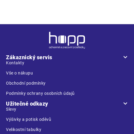
přesazování rostlin
Z
á
p
a
Zákaznický servis
t
Kontakty
í
Vše o nákupu
Obchodní podmínky
Podmínky ochrany osobních údajů
Užitečné odkazy
Slevy
Výšivky a potisk oděvů
Velikostní tabulky