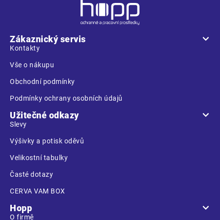
Z
á
p
a
Zákaznický servis
t
Kontakty
í
Vše o nákupu
Obchodní podmínky
Podmínky ochrany osobních údajů
Užitečné odkazy
Slevy
Výšivky a potisk oděvů
Velikostní tabulky
Časté dotazy
CERVA VAM BOX
Hopp
O firmě