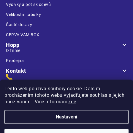
Výšivky a potisk oděvů
Velikostní tabulky
Časté dotazy
CERVA VAM BOX
Hopp
O firmě
Prodejna
Kontakt
Tento web používá soubory cookie. Dalším
procházením tohoto webu vyjadřujete souhlas s jejich
používáním.. Více informací
zde
.
Na Kasárnách
396 01 Humpolec
Nastavení