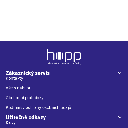
• pánské pracovní kalhoty s multifunkčními kapsami •
polyester Oxford zesílení v kolenních částech s možností
vkládání ochranných nákoleníků
Z
á
p
a
Zákaznický servis
t
Kontakty
í
Vše o nákupu
Obchodní podmínky
Podmínky ochrany osobních údajů
Užitečné odkazy
Slevy