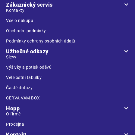
a
Zákaznický servis
t
Kontakty
í
Vše o nákupu
Obchodní podmínky
Podmínky ochrany osobních údajů
Užitečné odkazy
Slevy
Výšivky a potisk oděvů
Velikostní tabulky
Časté dotazy
CERVA VAM BOX
Hopp
O firmě
Prodejna
Kontakt