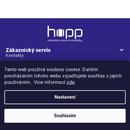
u
Z
á
p
a
Zákaznický servis
t
Kontakty
í
Vše o nákupu
Tento web používá soubory cookie. Dalším
Obchodní podmínky
procházením tohoto webu vyjadřujete souhlas s jejich
používáním.. Více informací
zde
.
Podmínky ochrany osobních údajů
Užitečné odkazy
Nastavení
Slevy
Výšivky a potisk oděvů
Souhlasím
Velikostní tabulky