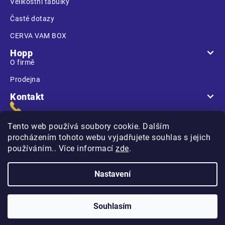
Velikostní tabulky
Časté dotazy
CERVA VAM BOX
Hopp
O firmě
Prodejna
Kontakt
Tento web používá soubory cookie. Dalším
procházením tohoto webu vyjadřujete souhlas s jejich
používáním.. Více informací
zde
.
Na Kasárnách
396 01 Humpolec
Nastavení
Copyright 2026
Hopp.cz
. Všechna práva vyhrazena.
Souhlasím
Vytvořilo
na platformě
Shoptet