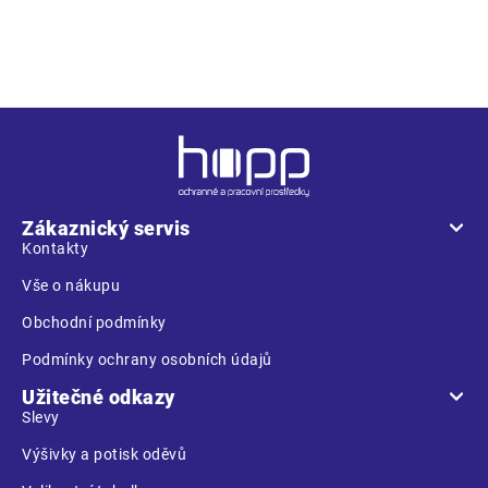
žebříčku • lehký a prodyšný textilní svršek zpevněný vrstvou
TPU v oblasti špičky, která zaručí vyšší odolnosti proti oděru
Z
á
p
a
Zákaznický servis
t
Kontakty
í
Vše o nákupu
Obchodní podmínky
Podmínky ochrany osobních údajů
Užitečné odkazy
Slevy
Výšivky a potisk oděvů